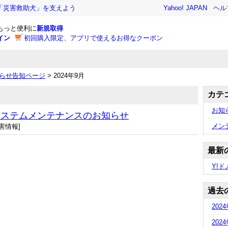
「災害救助犬」を支えよう
Yahoo! JAPAN
ヘル
でもっと便利に
新規取得
イン
初回購入限定、アプリで使えるお得なクーポン
知らせ告知ページ
> 2024年9月
カテ
お知
 システムメンテナンスのお知らせ
メン
害情報]
最新
Y!
過去
202
202