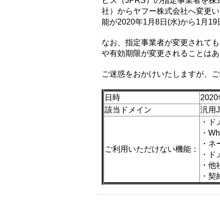
ビス（JPRS）の指定事業者を株
社）からヤフー株式会社へ変更い
能が2020年1月8日(水)から1月
なお、指定事業者が変更されても
や有効期限が変更されることはあ
ご迷惑をおかけいたしますが、ご
日時
202
該当ドメイン
汎用J
・ド
・Wh
・ネ
ご利用いただけない機能：
・ド
・他
・契