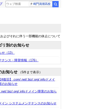
プ
鳴門渦潮高校
検索
更およびそれに伴う一部機能の休止について
ゴリ別のお知らせ
らせ
（13）
テナンス・障害情報
（176）
のお知らせ
（5件まで表示）
24復旧】.com/.net/.biz/.org/.infoドメイ
害のお知らせ
/.net/.biz/.org/.infoドメイン障害のお知ら
ドメイン システムメンテナンスのお知らせ