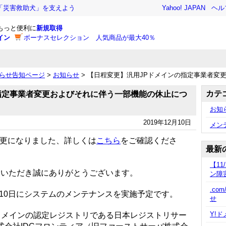
「災害救助犬」を支えよう
Yahoo! JAPAN
ヘル
でもっと便利に
新規取得
イン
ボーナスセレクション 人気商品が最大40％
知らせ告知ページ
>
お知らせ
> 【日程変更】汎用JPドメインの指定事業者変
カテ
指定事業者変更およびそれに伴う一部機能の休止につ
お知
2019年12月10日
メン
更になりました、詳しくは
こちら
をご確認くださ
最新
【11/
利用いただき誠にありがとうございます。
ン障
.com
年1月10日にシステムのメンテナンスを実施予定です。
せ
Y!
ドメインの認定レジストリである日本レジストリサー