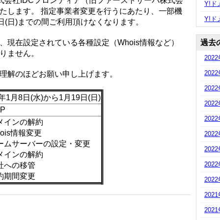
式会社IDCフロンティア（旧ファーストサーバ株式会
Y!
たします。 指定事業者変更を行うにあたり、一部機
Y!
19日(日)までの間ご利用頂けなくなります。
、現在設定されている各種設定（Whois情報など）
過去
りません。
202
202
理解のほどお願い申し上げます。
202
0年1月8日(水)から1月19日(日)
202
P
202
メインの解約
ois情報変更
202
ームサーバーの設定・変更
202
メインの解約
202
社への移管
約期間変更
202
202
202