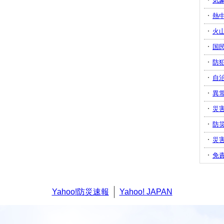
気
熱
火
国
防
自
異
災
防
災
免
Yahoo!防災速報
Yahoo! JAPAN