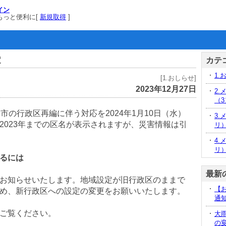
イン
でもっと便利に[
新規取得
]
定
カテ
1.
[1.おしらせ]
2023年12月27日
2
（3
松市の行政区再編に伴う対応を2024年1月10日（水）
3.
2023年までの区名が表示されますが、災害情報は引
リ
4.
リ
るには
最新
お知らせいたします。地域設定が旧行政区のままで
【
め、新行政区への設定の変更をお願いいたします。
通
ご覧ください。
大
の