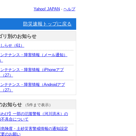
Yahoo! JAPAN
-
ヘルプ
防災速報トップに戻る
ゴリ別のお知らせ
おしらせ
（61）
.メンテナンス・障害情報（メール通知）
）
メンテナンス・障害情報（iPhoneアプ
）
（27）
メンテナンス・障害情報（Androidアプ
）
（27）
のお知らせ
（5件まで表示）
おわび】一部の氾濫警報（河川洪水）の
知不具合について
雨危険度・土砂災害警戒情報の通知設定
変更のお願い