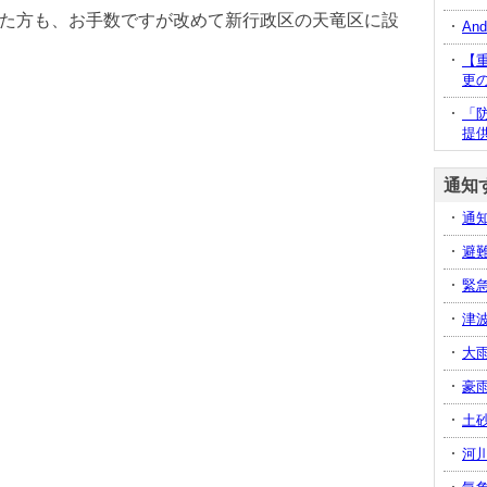
た方も、お手数ですが改めて新行政区の天竜区に設
An
【重
更
「
提
通知
通
避
緊
津
大
豪
土
河